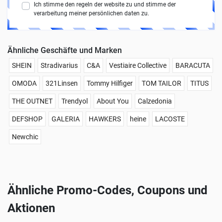
Ich stimme den regeln der website zu und stimme der
verarbeitung meiner persönlichen daten zu.
Ähnliche Geschäfte und Marken
SHEIN
Stradivarius
C&A
Vestiaire Collective
BARACUTA
OMODA
321Linsen
Tommy Hilfiger
TOM TAILOR
TITUS
THE OUTNET
Trendyol
About You
Calzedonia
DEFSHOP
GALERIA
HAWKERS
heine
LACOSTE
Newchic
Ähnliche Promo-Codes, Coupons und
Aktionen