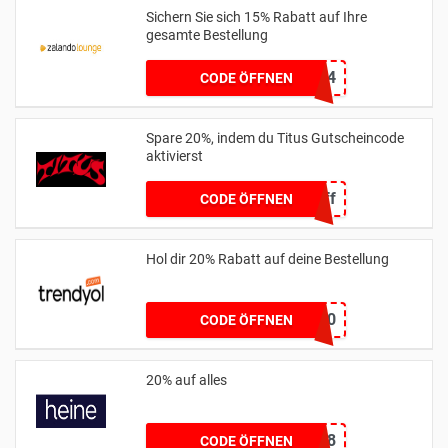
Sichern Sie sich 15% Rabatt auf Ihre
gesamte Bestellung
EXTRA15JUNE24
CODE ÖFFNEN
Spare 20%, indem du Titus Gutscheincode
aktivierst
20off
CODE ÖFFNEN
Hol dir 20% Rabatt auf deine Bestellung
HELLO20
CODE ÖFFNEN
20% auf alles
11258
CODE ÖFFNEN