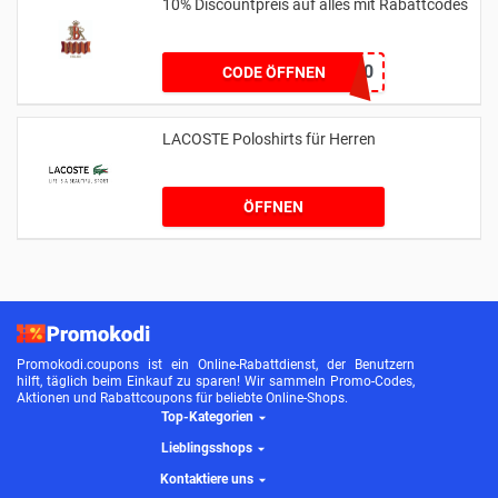
10% Discountpreis auf alles mit Rabattcodes
WELCOME10
CODE ÖFFNEN
LACOSTE Poloshirts für Herren
ÖFFNEN
Promokodi.coupons ist ein Online-Rabattdienst, der Benutzern
hilft, täglich beim Einkauf zu sparen! Wir sammeln Promo-Codes,
Aktionen und Rabattcoupons für beliebte Online-Shops.
Top-Kategorien
Lieblingsshops
Kontaktiere uns