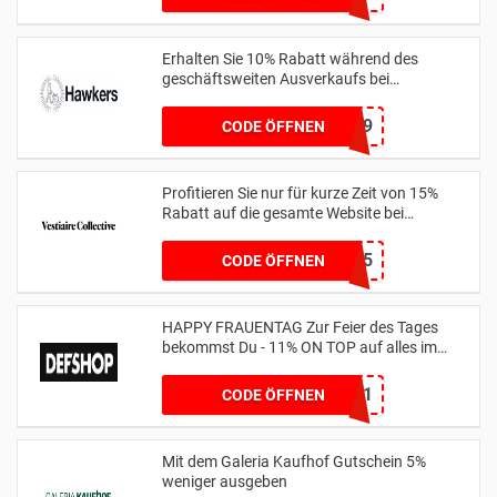
Erhalten Sie 10% Rabatt während des
geschäftsweiten Ausverkaufs bei
hawkersco.com
HC-JOAONUNES999
CODE ÖFFNEN
Profitieren Sie nur für kurze Zeit von 15%
Rabatt auf die gesamte Website bei
us.vestiairecollective.com
BAGS15
CODE ÖFFNEN
HAPPY FRAUENTAG Zur Feier des Tages
bekommst Du - 11% ON TOP auf alles im
Shop
WOMENSDAY11
CODE ÖFFNEN
Mit dem Galeria Kaufhof Gutschein 5%
weniger ausgeben