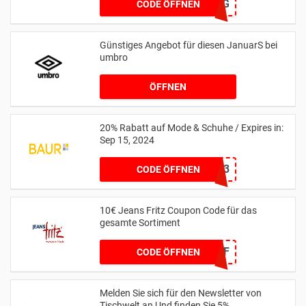
MTSPAR-75FZG
CODE ÖFFNEN
Günstiges Angebot für diesen JanuarS bei
umbro
ÖFFNEN
20% Rabatt auf Mode & Schuhe / Expires in:
Sep 15, 2024
11173
CODE ÖFFNEN
10€ Jeans Fritz Coupon Code für das
gesamte Sortiment
WCOM2JF
CODE ÖFFNEN
Melden Sie sich für den Newsletter von
Tischwelt an Und finden Sie 5%