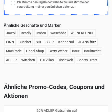
Ich stimme den regeln der website zu und stimme der
verarbeitung meiner persönlichen daten zu.
Ähnliche Geschäfte und Marken
Jawoll
Readly
umbro
waschbär
WEINFREUNDE
FINN
Buecher
SCHIESSER
KannaNol
JEANS fritz
MacTrade
Hagel-Shop
Gerry Weber
Baur
Bauknecht
ADLER
Wittchen
TUI Villas
Tischwelt
Sports Direct
Ähnliche Promo-Codes, Coupons und
Aktionen
20% ADLER Gutschein auf