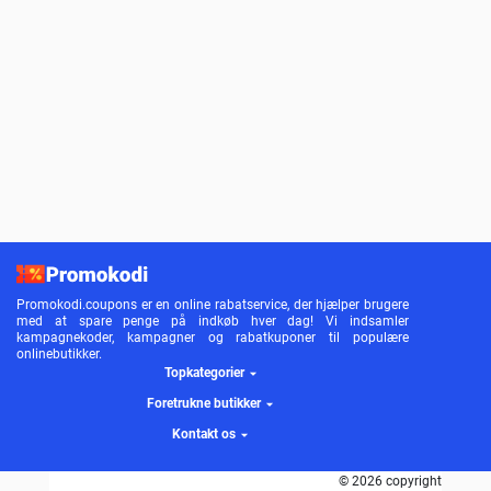
Promokodi.coupons er en online rabatservice, der hjælper brugere
med at spare penge på indkøb hver dag! Vi indsamler
kampagnekoder, kampagner og rabatkuponer til populære
onlinebutikker.
Topkategorier
Foretrukne butikker
Kontakt os
© 2026 copyright