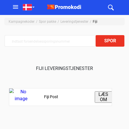
Kampagnekoder
Spor pakke
Leveringstjenester
Fiji
SPOR
FIJI LEVERINGSTJENESTER
LÆS
Fiji Post
OM