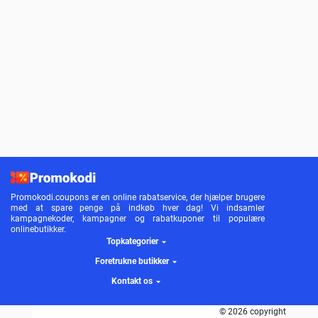
Promokodi.coupons er en online rabatservice, der hjælper brugere
med at spare penge på indkøb hver dag! Vi indsamler
kampagnekoder, kampagner og rabatkuponer til populære
onlinebutikker.
Topkategorier
Foretrukne butikker
Kontakt os
© 2026 copyright