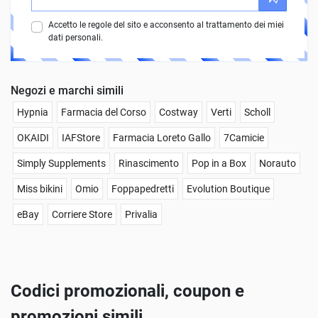
Accetto le regole del sito e acconsento al trattamento dei miei
dati personali.
Negozi e marchi simili
Hypnia
Farmacia del Corso
Costway
Verti
Scholl
OKAIDI
IAFStore
Farmacia Loreto Gallo
7Camicie
Simply Supplements
Rinascimento
Pop in a Box
Norauto
Miss bikini
Omio
Foppapedretti
Evolution Boutique
eBay
Corriere Store
Privalia
Codici promozionali, coupon e
promozioni simili