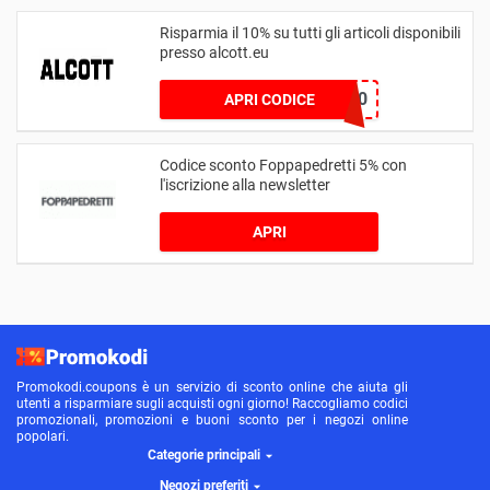
Risparmia il 10% su tutti gli articoli disponibili
presso alcott.eu
IGFAN10
APRI CODICE
Codice sconto Foppapedretti 5% con
l'iscrizione alla newsletter
APRI
Promokodi.coupons è un servizio di sconto online che aiuta gli
utenti a risparmiare sugli acquisti ogni giorno! Raccogliamo codici
promozionali, promozioni e buoni sconto per i negozi online
popolari.
Categorie principali
Negozi preferiti