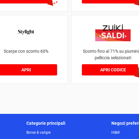
Scarpe con sconto 60%
Sconto fino al 71% su piumini
pelliccia selezionati
SCA
APRI
APRI CODICE
Categorie principali
Negozi preferi
Borse & valigie
H&M