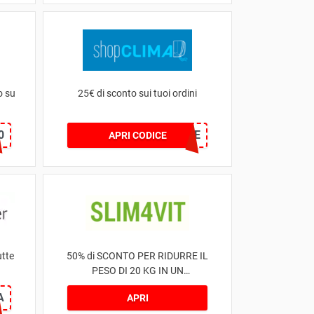
o su
25€ di sconto sui tuoi ordini
0
WELCOME
APRI CODICE
utte
50% di SCONTO PER RIDURRE IL
PESO DI 20 KG IN UN
TRATTAMENTO
A
APRI