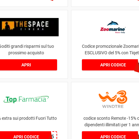
Goditi grandi risparmi sul tuo
Codice promozionale Zoomar
prossimo acquisto
ESCLUSIVO del 5% con Tiqe
TIKATO5OF
APRI
APRI CODICE
 extra sui prodotti Fuori Tutto
codice sconto Remote -15% o
dipendenti illimitati per 1 an
TOPFUORI5
RFS15OF
APRI CODICE
APRI CODICE