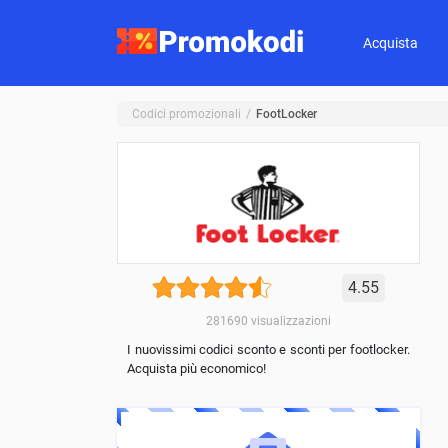
Acquista
Codici promozionali
FootLocker
4.55
281690
visualizzazioni
I nuovissimi codici sconto e sconti per footlocker.
Acquista più economico!