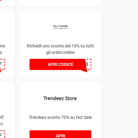
ine
Richiedi uno sconto del 10% su tutti
ts
gli ordini online
F
WELCOME10
APRI CODICE
ff
Trendeez sconto 70% su Hot Sale
no
F
APRI