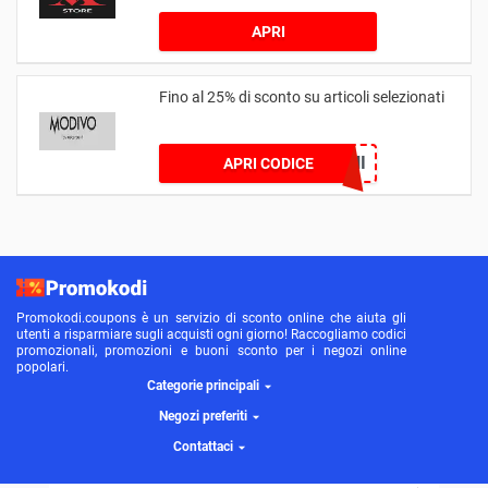
APRI
Fino al 25% di sconto su articoli selezionati
25MINI
APRI CODICE
Promokodi.coupons è un servizio di sconto online che aiuta gli
utenti a risparmiare sugli acquisti ogni giorno! Raccogliamo codici
promozionali, promozioni e buoni sconto per i negozi online
popolari.
Categorie principali
Negozi preferiti
Contattaci