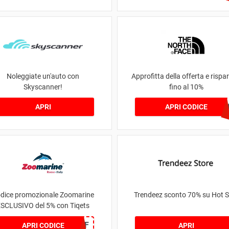
Noleggiate un'auto con
Approfitta della offerta e rispa
Skyscanner!
fino al 10%
NOUVEAU1
APRI
APRI CODICE
dice promozionale Zoomarine
Trendeez sconto 70% su Hot S
SCLUSIVO del 5% con Tiqets
TIKATO5OFF
APRI CODICE
APRI