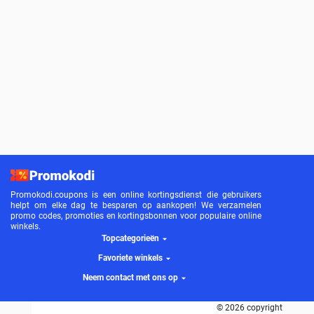
Promokodi.coupons is een online kortingsdienst die gebruikers
helpt om elke dag te besparen op aankopen! We verzamelen
promo codes, promoties en kortingsbonnen voor populaire online
winkels.
Topcategorieën
Favoriete winkels
Neem contact met ons op
© 2026 copyright