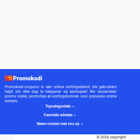
Promokodi.coupons is een online kortingsdienst die gebruikers
helpt om elke dag te besparen op aankopen! We verzamelen
promo codes, promoties en kortingsbonnen voor populaire online
winkels.
Topcategorieën
Favoriete winkels
Neem contact met ons op
© 2026 copyright