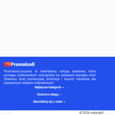
Promokodi.coupons to internetowa usługa rabatowa, która
pomaga użytkownikom oszczędzać na zakupach każdego dnia!
Zbieramy kody promocyjne, promocje i kupony rabatowe dla
popularnych sklepów internetowych.
Najlepsze kategorie
Ulubione sklepy
Skontaktuj się z nami
© 2026 copyright