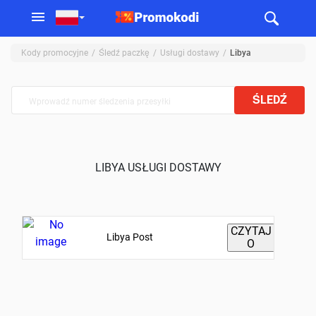
Kody promocyjne
Śledź paczkę
Usługi dostawy
Libya
ŚLEDŹ
LIBYA USŁUGI DOSTAWY
CZYTAJ
Libya Post
O