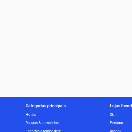
Categorias principais
Lojas favor
Hotéis
Skin
Roupas & acessórios
Pestana
Esportes e tempo livre
Reebok