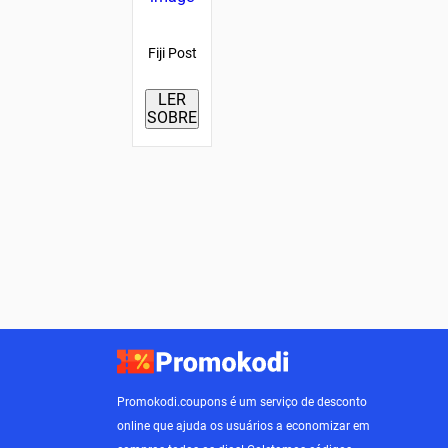
Fiji Post
LER
SOBRE
Promokodi.coupons é um serviço de desconto
online que ajuda os usuários a economizar em