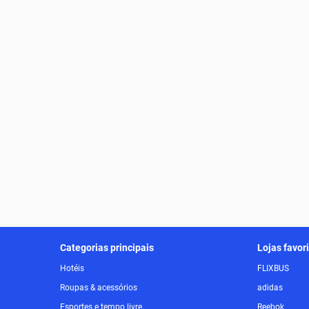
Categorias principais
Lojas favor
Hotéis
FLIXBUS
Roupas & acessórios
adidas
Esportes e tempo livre
Reebok