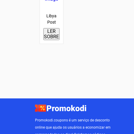
Libya
Post
LER
SOBRE
Promokodi.coupons é um serviço de desconto
online que ajuda os usuários a economizar em