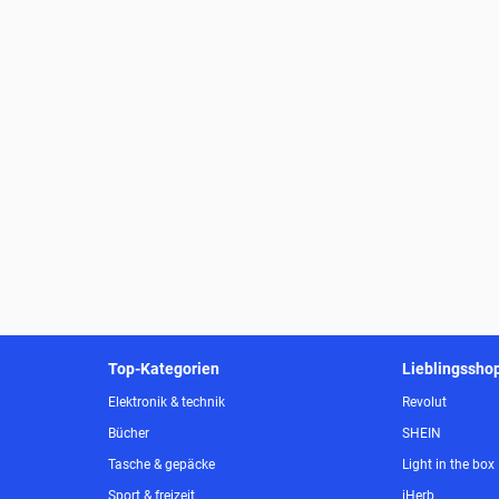
Top-Kategorien
Lieblingssho
Elektronik & technik
Revolut
Bücher
SHEIN
Tasche & gepäcke
Light in the box
Sport & freizeit
iHerb