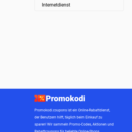
Internetdienst
Promokodi.coupons ist ein Online-Rabattdienst,
der Benutzern hilft, täglich beim Einkauf zu
sparen! Wir sammeln Promo-Codes, Aktionen und
Rabattcoupons für beliebte Online-Shops.