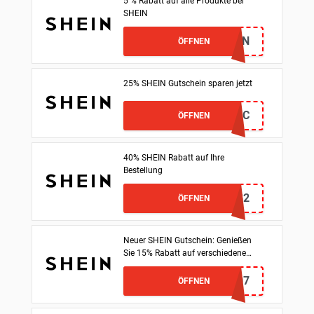
5 % Rabatt auf alle Produkte bei
SHEIN
SLU4N
ÖFFNEN
25% SHEIN Gutschein sparen jetzt
25SSJAKIC
ÖFFNEN
40% SHEIN Rabatt auf Ihre
Bestellung
GMDE32
ÖFFNEN
Neuer SHEIN Gutschein: Genießen
Sie 15% Rabatt auf verschiedene
Artikel
deug1013da07
ÖFFNEN