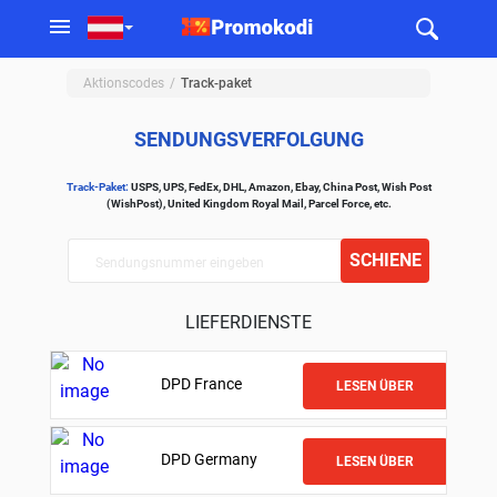
Aktionscodes
Track-paket
SENDUNGSVERFOLGUNG
Track-Paket:
USPS, UPS, FedEx, DHL, Amazon, Ebay, China Post, Wish Post
(WishPost), United Kingdom Royal Mail, Parcel Force, etc.
SCHIENE
LIEFERDIENSTE
DPD France
LESEN ÜBER
DPD Germany
LESEN ÜBER