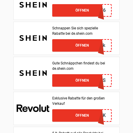
MENeumacielg176
ÖFFNEN
Schnappen Sie sich spezielle
Rabatte bei de.shein.com
Enc02muratajfranceska7025
ÖFFNEN
Gute Schnäppchen findest du bei
de.shein.com
PR6L9RS
ÖFFNEN
Exklusive Rabatte für den großen
Verkauf
REFBLOCK
ÖFFNEN