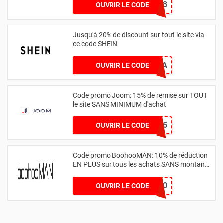
COUPON13
OUVRIR LE CODE
Jusqu'à 20% de discount sur tout le site via
ce code SHEIN
SSHRSRLORIANA
OUVRIR LE CODE
Code promo Joom: 15% de remise sur TOUT
le site SANS MINIMUM d'achat
WETHRIFT15
OUVRIR LE CODE
Code promo BoohooMAN: 10% de réduction
EN PLUS sur tous les achats SANS montant
d'achat MINIMUM
SOCIAL10
OUVRIR LE CODE