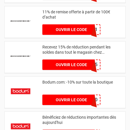
11% de remise offerte à partir de 100€
d’achat
VENT11
OUVRIR LE CODE
Recevez 15% de réduction pendant les
soldes dans tout le magasin chez
songmics.fr
VIP15
OUVRIR LE CODE
Bodum.com: -10% sur toute la boutique
BODUMCAPITAL10
OUVRIR LE CODE
Bénéficiez de réductions importantes dès
aujourd'hui