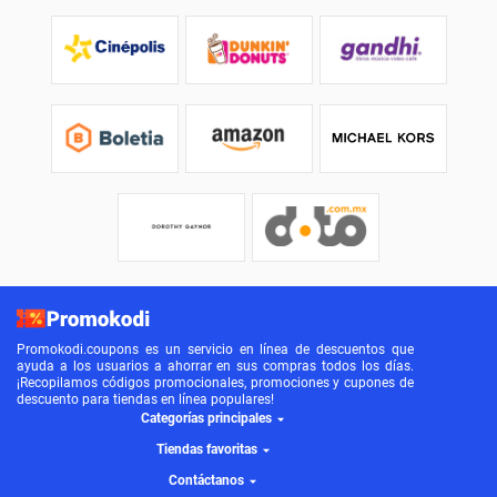
Promokodi.coupons es un servicio en línea de descuentos que
ayuda a los usuarios a ahorrar en sus compras todos los días.
¡Recopilamos códigos promocionales, promociones y cupones de
descuento para tiendas en línea populares!
Categorías principales
Tiendas favoritas
Contáctanos