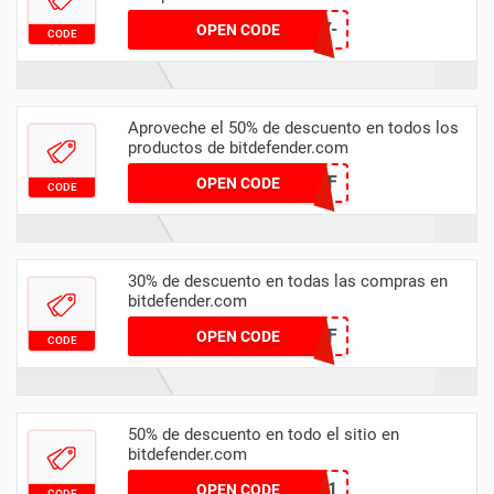
FREE-WEEKLY-
OPEN CODE
CODE
XRGHQOAD
Aproveche el 50% de descuento en todos los
productos de bitdefender.com
DLP-MR-50OFF
OPEN CODE
CODE
30% de descuento en todas las compras en
bitdefender.com
AFFILIATES_30OFF
OPEN CODE
CODE
50% de descuento en todo el sitio en
bitdefender.com
EXTRA-50OFF-1
OPEN CODE
CODE