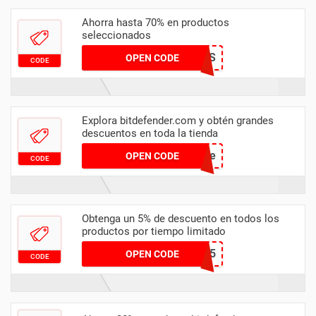
Ahorra hasta 70% en productos
seleccionados
70OFFPLANS
OPEN CODE
CODE
Explora bitdefender.com y obtén grandes
descuentos en toda la tienda
guide
OPEN CODE
CODE
Obtenga un 5% de descuento en todos los
productos por tiempo limitado
AUTODIDACTE5
OPEN CODE
CODE