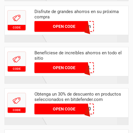
Disfrute de grandes ahorros en su próxima
compra
execution
OPEN CODE
CODE
Benefíciese de increíbles ahorros en todo el
sitio
PSPLUSCENTRAL
OPEN CODE
CODE
Obtenga un 30% de descuento en productos
seleccionados en bitdefender.com
SBS-NADRM-30
OPEN CODE
CODE