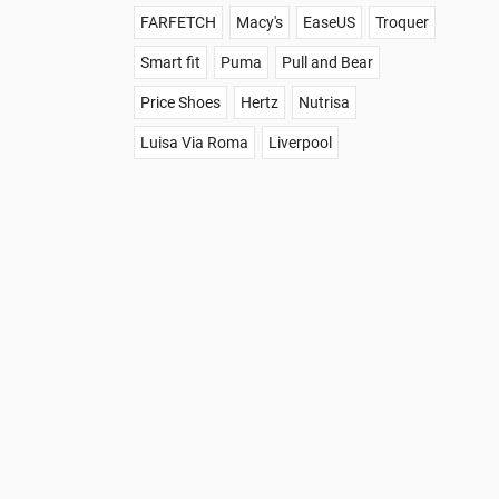
FARFETCH
Macy's
EaseUS
Troquer
Smart fit
Puma
Pull and Bear
Price Shoes
Hertz
Nutrisa
Luisa Via Roma
Liverpool