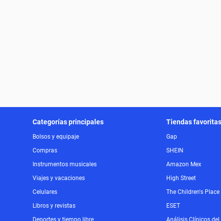
Categorías principales
Tiendas favorita
Bolsos y equipaje
Gap
Compras
SHEIN
Instrumentos musicales
Amazon Mex
Viajes y vacaciones
High Street
Celulares
The Children's Place
Libros y revistas
ESET
Deportes y tiempo libre
Análisis Clínicos del