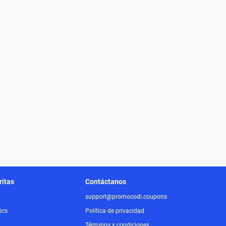
ritas
Contáctanos
support@promocodi.coupons
ics
Política de privacidad
Términos y condiciones