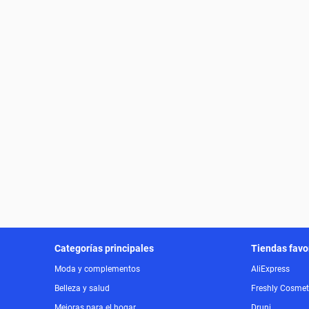
Categorías principales
Tiendas favo
Moda y complementos
AliExpress
Belleza y salud
Freshly Cosmet
Mejoras para el hogar
Druni