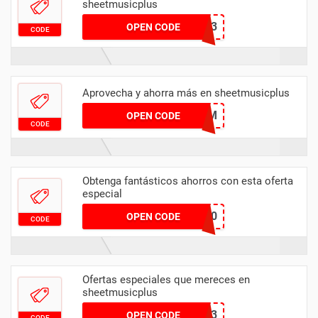
sheetmusicplus
RUBATO23
OPEN CODE
CODE
Aprovecha y ahorra más en sheetmusicplus
6RE9KM
OPEN CODE
CODE
Obtenga fantásticos ahorros con esta oferta
especial
HL04009330
OPEN CODE
CODE
Ofertas especiales que mereces en
sheetmusicplus
B2S23
OPEN CODE
CODE