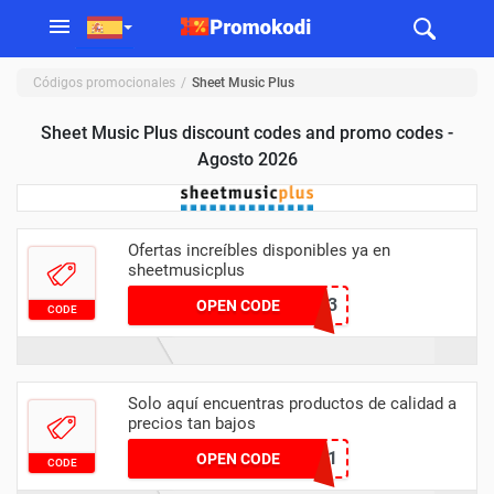
Códigos promocionales
Sheet Music Plus
Sheet Music Plus discount codes and promo codes -
Agosto 2026
Ofertas increíbles disponibles ya en
sheetmusicplus
COLORATURA23
OPEN CODE
CODE
Solo aquí encuentras productos de calidad a
precios tan bajos
THANKS21
OPEN CODE
CODE