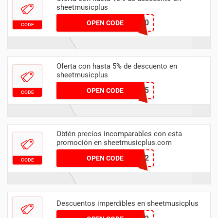
sheetmusicplus
XMAS10
OPEN CODE
CODE
Oferta con hasta 5% de descuento en
sheetmusicplus
SIMPLYCODES5
OPEN CODE
CODE
Obtén precios incomparables con esta
promoción en sheetmusicplus.com
HL04009372
OPEN CODE
CODE
Descuentos imperdibles en sheetmusicplus