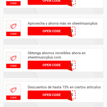
RWB2022
OPEN CODE
CODE
Aprovecha y ahorra más en sheetmusicplus
FOCOSO23
OPEN CODE
CODE
Obtenga ahorros increíbles ahora en
sheetmusicplus.com
J7G295W
OPEN CODE
CODE
Descuentos de hasta 15% en ciertos artículos
WORSHIP15
OPEN CODE
CODE