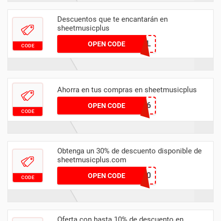
Descuentos que te encantarán en
sheetmusicplus
CLASSICAL
OPEN CODE
CODE
Ahorra en tus compras en sheetmusicplus
MJJ246
OPEN CODE
CODE
Obtenga un 30% de descuento disponible de
sheetmusicplus.com
WINTERPASS30
OPEN CODE
CODE
Oferta con hasta 10% de descuento en