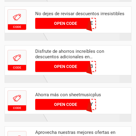
No dejes de revisar descuentos irresistibles
FUGUE
OPEN CODE
CODE
Disfrute de ahorros increíbles con
descuentos adicionales en
sheetmusicplus.com
MOSSO23
OPEN CODE
CODE
Ahorra más con sheetmusicplus
FOURTHOFJULY
OPEN CODE
CODE
Aprovecha nuestras mejores ofertas en