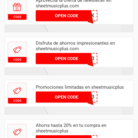
Aprovecha la oferta de newsletter en
sheetmusicplus.com
WELCOMEBACK
OPEN CODE
CODE
Disfruta de ahorros impresionantes en
sheetmusicplus.com
PEDAL23
OPEN CODE
CODE
Promociones limitadas en sheetmusicplus
JAZZ23
OPEN CODE
CODE
Ahorra hasta 20% en tu compra en
sheetmusicplus