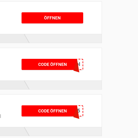
ÖFFNEN
kassenbongewinnspiel
CODE ÖFFNEN
GUTSCHEINE5
CODE ÖFFNEN
|