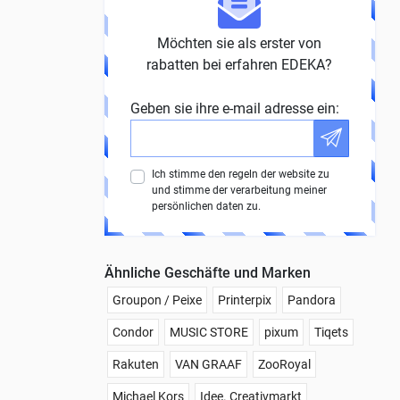
Möchten sie als erster von
rabatten bei erfahren EDEKA?
Geben sie ihre e-mail adresse ein:
Ich stimme den regeln der website zu
und stimme der verarbeitung meiner
persönlichen daten zu.
Ähnliche Geschäfte und Marken
Groupon / Peixe
Printerpix
Pandora
Condor
MUSIC STORE
pixum
Tiqets
Rakuten
VAN GRAAF
ZooRoyal
Michael Kors
Idee. Creativmarkt