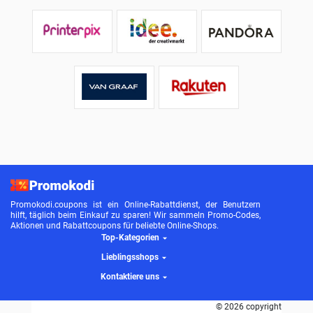
Promokodi.coupons ist ein Online-Rabattdienst, der Benutzern
hilft, täglich beim Einkauf zu sparen! Wir sammeln Promo-Codes,
Aktionen und Rabattcoupons für beliebte Online-Shops.
Top-Kategorien
Lieblingsshops
Kontaktiere uns
© 2026 copyright