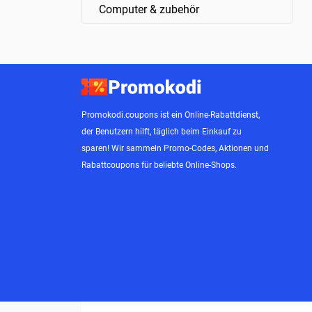
Computer & zubehör
Promokodi.coupons ist ein Online-Rabattdienst,
der Benutzern hilft, täglich beim Einkauf zu
sparen! Wir sammeln Promo-Codes, Aktionen und
Rabattcoupons für beliebte Online-Shops.