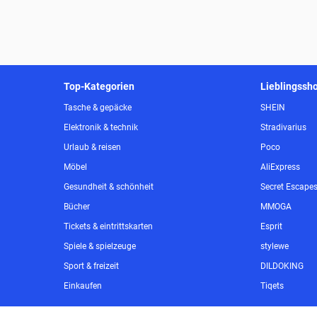
Top-Kategorien
Lieblingssh
Tasche & gepäcke
SHEIN
Elektronik & technik
Stradivarius
Urlaub & reisen
Poco
Möbel
AliExpress
Gesundheit & schönheit
Secret Escape
Bücher
MMOGA
Tickets & eintrittskarten
Esprit
Spiele & spielzeuge
stylewe
Sport & freizeit
DILDOKING
Einkaufen
Tiqets