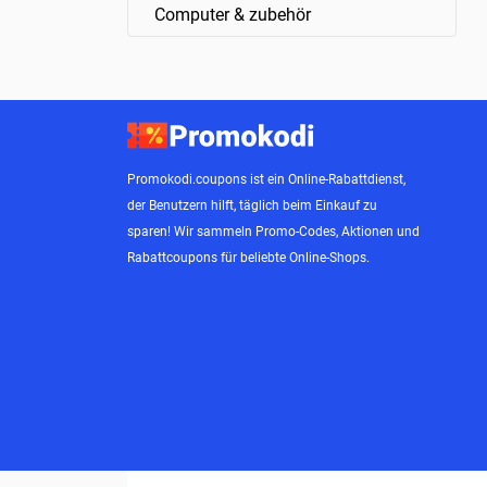
Computer & zubehör
Promokodi.coupons ist ein Online-Rabattdienst,
der Benutzern hilft, täglich beim Einkauf zu
sparen! Wir sammeln Promo-Codes, Aktionen und
Rabattcoupons für beliebte Online-Shops.