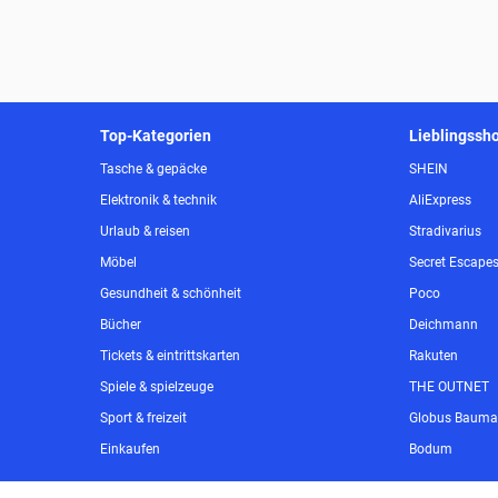
Top-Kategorien
Lieblingssh
Tasche & gepäcke
SHEIN
Elektronik & technik
AliExpress
Urlaub & reisen
Stradivarius
Möbel
Secret Escape
Gesundheit & schönheit
Poco
Bücher
Deichmann
Tickets & eintrittskarten
Rakuten
Spiele & spielzeuge
THE OUTNET
Sport & freizeit
Globus Bauma
Einkaufen
Bodum