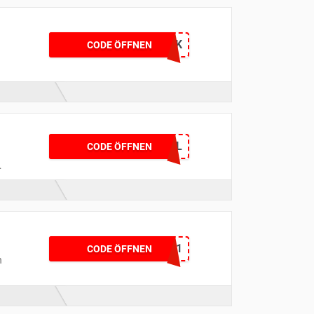
BACKTOWORK
CODE ÖFFNEN
,
A2YZA3HL
CODE ÖFFNEN
BASICS21
CODE ÖFFNEN
n
e