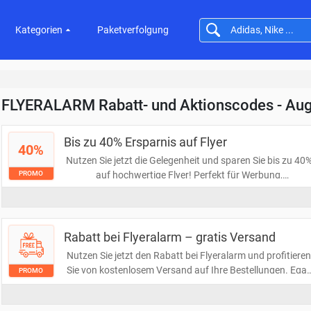
Kategorien
Paketverfolgung
FLYERALARM Rabatt- und Aktionscodes - Au
Bis zu 40% Ersparnis auf Flyer
40%
Nutzen Sie jetzt die Gelegenheit und sparen Sie bis zu 40
auf hochwertige Flyer! Perfekt für Werbung,
PROMO
Veranstaltungen oder persönliche Projekte. Greifen Sie z
und gestalten Sie Ihre Botschaft eindrucksvoll und
kosteneffizient!
Rabatt bei Flyeralarm – gratis Versand
Nutzen Sie jetzt den Rabatt bei Flyeralarm und profitiere
Sie von kostenlosem Versand auf Ihre Bestellungen. Egal
PROMO
ob Sie Druckprodukte oder Werbematerialien benötigen,
sparen Sie Geld und Zeit mit diesem attraktiven Angebot.