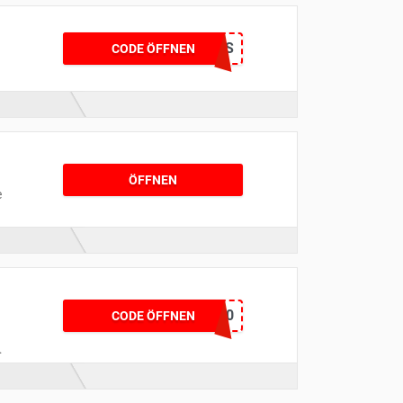
XMAS
CODE ÖFFNEN
u
ÖFFNEN
e
n
n
Karton10
CODE ÖFFNEN