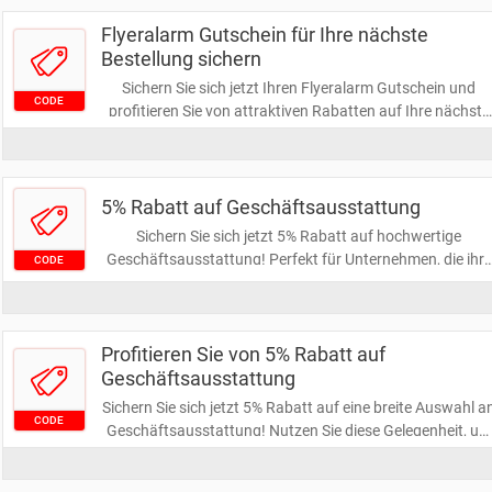
Flyeralarm Gutschein für Ihre nächste
Bestellung sichern
Sichern Sie sich jetzt Ihren Flyeralarm Gutschein und
CODE
profitieren Sie von attraktiven Rabatten auf Ihre nächste
Bestellung. Ideal für hochwertige Druckprodukte und
individuelle Gestaltungen. Verpassen Sie nicht die Chance
Ihre Projekte kostengünstiger umzusetzen!
5% Rabatt auf Geschäftsausstattung
Sichern Sie sich jetzt 5% Rabatt auf hochwertige
Geschäftsausstattung! Perfekt für Unternehmen, die ihre
CODE
Ausstattung aufwerten möchten, ohne das Budget zu
sprengen. Nutzen Sie diese Gelegenheit, um Ihre
Arbeitsumgebung zu optimieren und gleichzeitig zu
sparen!
Profitieren Sie von 5% Rabatt auf
Geschäftsausstattung
Sichern Sie sich jetzt 5% Rabatt auf eine breite Auswahl a
CODE
Geschäftsausstattung! Nutzen Sie diese Gelegenheit, um
Ihre Büros effizienter und stilvoller einzurichten, ohne Ihr
Budget zu sprengen. Greifen Sie zu und optimieren Sie Ihr