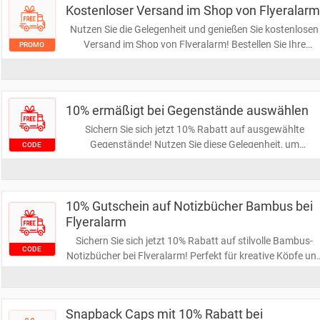
Kostenloser Versand im Shop von Flyeralarm
Nutzen Sie die Gelegenheit und genießen Sie kostenlosen
Versand im Shop von Flyeralarm! Bestellen Sie Ihre
PROMO
gewünschten Produkte bequem online und sparen Sie
dabei Versandkosten. Jetzt zugreifen und von diesem
attraktiven Angebot profitieren!
10% ermäßigt bei Gegenstände auswählen
Sichern Sie sich jetzt 10% Rabatt auf ausgewählte
Gegenstände! Nutzen Sie diese Gelegenheit, um
CODE
hochwertige Produkte zu einem günstigeren Preis zu
erwerben. Greifen Sie schnell zu, bevor das Angebot endet
10% Gutschein auf Notizbücher Bambus bei
Flyeralarm
Sichern Sie sich jetzt 10% Rabatt auf stilvolle Bambus-
CODE
Notizbücher bei Flyeralarm! Perfekt für kreative Köpfe un
umweltbewusste Nutzer. Nutzen Sie diesen Gutschein un
bringen Sie Ihre Ideen nachhaltig zu Papier!
Snapback Caps mit 10% Rabatt bei