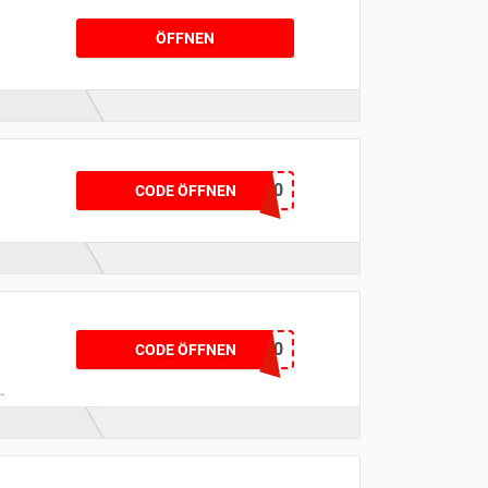
ÖFFNEN
WMKalender10
CODE ÖFFNEN
!
Bambus10
CODE ÖFFNEN
d
d