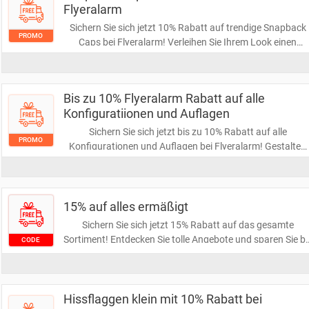
Flyeralarm
Sichern Sie sich jetzt 10% Rabatt auf trendige Snapback
PROMO
Caps bei Flyeralarm! Verleihen Sie Ihrem Look einen
modernen Touch und profitieren Sie von diesem exklusive
Angebot. Greifen Sie schnell zu, bevor die Aktion endet!
Bis zu 10% Flyeralarm Rabatt auf alle
Konfiguratiionen und Auflagen
Sichern Sie sich jetzt bis zu 10% Rabatt auf alle
PROMO
Konfigurationen und Auflagen bei Flyeralarm! Gestalten
Sie Ihre Druckprodukte nach Ihren Wünschen und
profitieren Sie von attraktiven Preisnachlässen. Verpasse
Sie nicht diese Gelegenheit, um kreativ zu sparen!
15% auf alles ermäßigt
Sichern Sie sich jetzt 15% Rabatt auf das gesamte
Sortiment! Entdecken Sie tolle Angebote und sparen Sie be
CODE
jedem Einkauf. Verpassen Sie nicht die Gelegenheit, Ihre
Lieblingsprodukte günstiger zu erwerben!
Hissflaggen klein mit 10% Rabatt bei