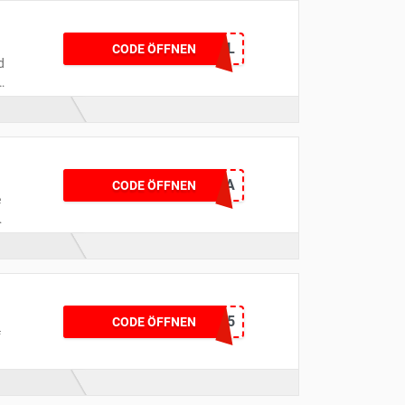
MDFL
CODE ÖFFNEN
d
DEFLY25HOGA
CODE ÖFFNEN
e
WDTU25
CODE ÖFFNEN
f
s