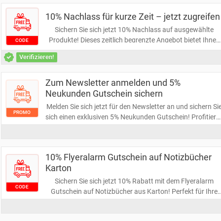
Greifen Sie schnell zu und gestalten Sie Ihre Projekte
versandkostenfrei!
10% Nachlass für kurze Zeit – jetzt zugreifen
Sichern Sie sich jetzt 10% Nachlass auf ausgewählte
Produkte! Dieses zeitlich begrenzte Angebot bietet Ihnen
CODE
die perfekte Gelegenheit, Ihre Lieblingsartikel günstiger z
Verifizieren!
erwerben. Greifen Sie schnell zu, bevor die Aktion endet!
Zum Newsletter anmelden und 5%
Neukunden Gutschein sichern
Melden Sie sich jetzt für den Newsletter an und sichern Si
PROMO
sich einen exklusiven 5% Neukunden Gutschein! Profitiere
Sie von tollen Angeboten und bleiben Sie über die neueste
Produkte informiert. Verpassen Sie nicht diese
Gelegenheit, beim ersten Einkauf zu sparen!
10% Flyeralarm Gutschein auf Notizbücher
Karton
Sichern Sie sich jetzt 10% Rabatt mit dem Flyeralarm
CODE
Gutschein auf Notizbücher aus Karton! Perfekt für Ihre
kreativen Ideen oder als praktische Begleiter im Alltag.
Nutzen Sie diese Gelegenheit, um stilvolle und individuelle