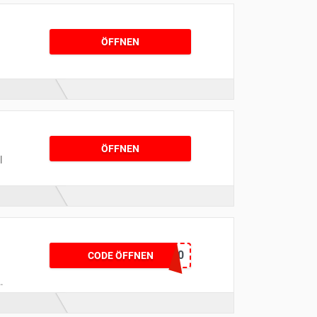
ÖFFNEN
e
ÖFFNEN
l
Kork10
CODE ÖFFNEN
d
d