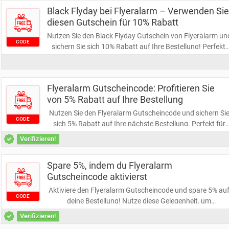
Notizbücher zu einem günstigeren Preis zu erwerben!
Black Flyday bei Flyeralarm – Verwenden Sie
diesen Gutschein für 10% Rabatt
Nutzen Sie den Black Flyday Gutschein von Flyeralarm un
CODE
sichern Sie sich 10% Rabatt auf Ihre Bestellung! Perfekt,
um hochwertige Druckprodukte zu einem günstigeren
Preis zu erhalten. Verpassen Sie nicht diese Gelegenheit,
Ihre Projekte kosteneffizient zu realisieren!
Flyeralarm Gutscheincode: Profitieren Sie
von 5% Rabatt auf Ihre Bestellung
Nutzen Sie den Flyeralarm Gutscheincode und sichern Si
CODE
sich 5% Rabatt auf Ihre nächste Bestellung. Perfekt für
alle, die hochwertige Druckprodukte zu einem besseren
Verifizieren!
Preis suchen. Verpassen Sie nicht die Gelegenheit, Ihre
Projekte kostengünstig zu realisieren!
Spare 5%, indem du Flyeralarm
Gutscheincode aktivierst
Aktiviere den Flyeralarm Gutscheincode und spare 5% au
CODE
deine Bestellung! Nutze diese Gelegenheit, um
hochwertige Druckprodukte zu einem noch besseren Prei
Verifizieren!
zu erhalten. Verpasse nicht die Chance auf Ersparnisse!