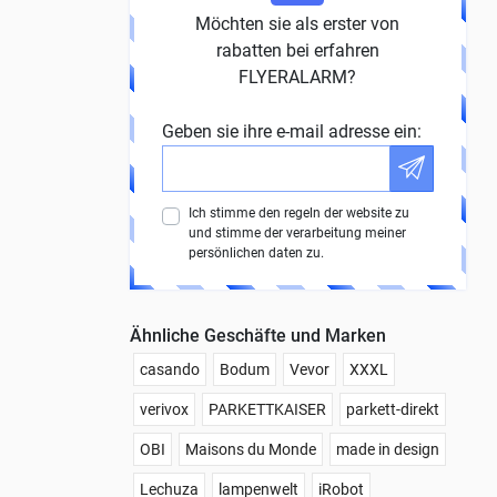
Möchten sie als erster von
rabatten bei erfahren
FLYERALARM?
Geben sie ihre e-mail adresse ein:
Ich stimme den regeln der website zu
und stimme der verarbeitung meiner
persönlichen daten zu.
Ähnliche Geschäfte und Marken
casando
Bodum
Vevor
XXXL
verivox
PARKETTKAISER
parkett-direkt
OBI
Maisons du Monde
made in design
Lechuza
lampenwelt
iRobot