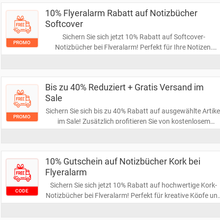
10% Flyeralarm Rabatt auf Notizbücher
Softcover
Sichern Sie sich jetzt 10% Rabatt auf Softcover-
PROMO
Notizbücher bei Flyeralarm! Perfekt für Ihre Notizen,
Skizzen oder als persönliches Geschenk. Nutzen Sie dies
Gelegenheit, um kreative Ideen festzuhalten und
gleichzeitig zu sparen!
Bis zu 40% Reduziert + Gratis Versand im
Sale
Sichern Sie sich bis zu 40% Rabatt auf ausgewählte Artike
PROMO
im Sale! Zusätzlich profitieren Sie von kostenlosem
Versand, sodass Sie stilvoll sparen können. Greifen Sie
schnell zu, bevor die besten Angebote vergriffen sind!
10% Gutschein auf Notizbücher Kork bei
Flyeralarm
Sichern Sie sich jetzt 10% Rabatt auf hochwertige Kork-
CODE
Notizbücher bei Flyeralarm! Perfekt für kreative Köpfe un
umweltbewusste Käufer. Nutzen Sie diesen Gutschein un
bringen Sie Ihre Ideen stilvoll zu Papier!