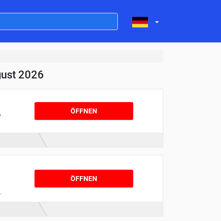
gust 2026
ÖFFNEN
%
u
ÖFFNEN
n
,