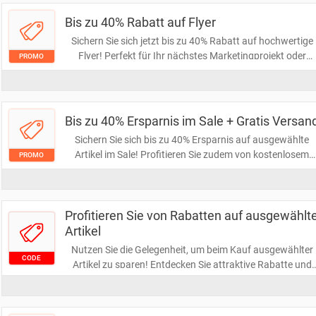
Arbeitsumgebung!
Bis zu 40% Rabatt auf Flyer
Sichern Sie sich jetzt bis zu 40% Rabatt auf hochwertige
Flyer! Perfekt für Ihr nächstes Marketingprojekt oder
PROMO
Event. Nutzen Sie diese Gelegenheit, um Ihre Botschaft
effektiv zu verbreiten und gleichzeitig Geld zu sparen!
Bis zu 40% Ersparnis im Sale + Gratis Versan
Sichern Sie sich bis zu 40% Ersparnis auf ausgewählte
Artikel im Sale! Profitieren Sie zudem von kostenlosem
PROMO
Versand, um Ihre Lieblingsstücke ganz bequem nach
Hause zu bekommen. Verpassen Sie nicht diese einmalig
Gelegenheit!
Profitieren Sie von Rabatten auf ausgewählt
Artikel
Nutzen Sie die Gelegenheit, um beim Kauf ausgewählter
CODE
Artikel zu sparen! Entdecken Sie attraktive Rabatte und
sichern Sie sich die besten Angebote. Verpassen Sie nicht
die Chance, Ihre Lieblingsprodukte zu einem günstigeren
Preis zu erwerben!