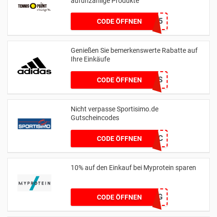
aufunzahlige Produkte
DEAL15
CODE ÖFFNEN
Genießen Sie bemerkenswerte Rabatte auf
Ihre Einkäufe
SAVINGS
CODE ÖFFNEN
Nicht verpasse Sportisimo.de
Gutscheincodes
0F79650C
CODE ÖFFNEN
10% auf den Einkauf bei Myprotein sparen
SAVEBIG
CODE ÖFFNEN