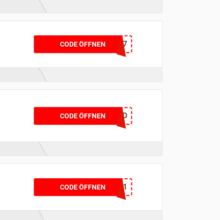
VMUREBED5FV7
CODE ÖFFNEN
6EC554BD
CODE ÖFFNEN
KUMITARBRAB1
CODE ÖFFNEN