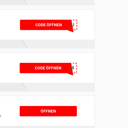
NYGF35YBR5VJ
CODE ÖFFNEN
PPW25VTJH8Z4
CODE ÖFFNEN
ÖFFNEN
n