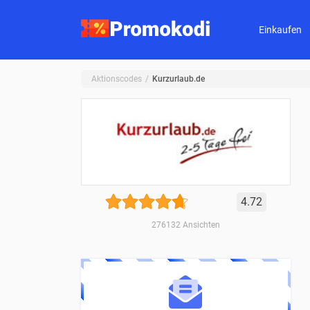
Einkaufen
Aktionscodes
Kurzurlaub.de
4.72
276132
Ansichten