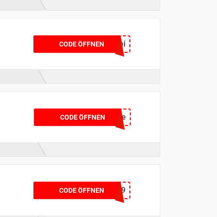
Bei
CODE ÖFFNEN
Newsletteranmeldung
karnevalde
CODE ÖFFNEN
99561D99
CODE ÖFFNEN