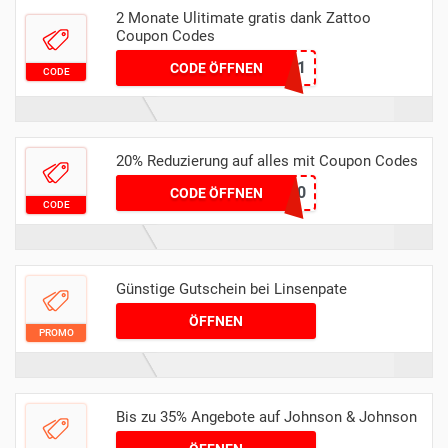
2 Monate Ulitimate gratis dank Zattoo
Coupon Codes
NETZWELTOKT21
CODE ÖFFNEN
CODE
20% Reduzierung auf alles mit Coupon Codes
BOOTS20
CODE ÖFFNEN
CODE
Günstige Gutschein bei Linsenpate
ÖFFNEN
PROMO
Bis zu 35% Angebote auf Johnson & Johnson