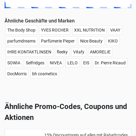
Ähnliche Geschäfte und Marken
The Body Shop
YVES ROCHER
XXL NUTRITION
VAAY
parfumdreams
Parfümerie Pieper
Nice Beauty
KIKO
IHRE-KONTAKTLINSEN
fleeky
Vitafy
AMORELIE
SOWIA
Selfridges
NIVEA
LELO
EIS
Dr. Pierre Ricaud
DocMorris
bh cosmetics
Ähnliche Promo-Codes, Coupons und
Aktionen
15% Discountpreis auf alles mit Rabattcodes