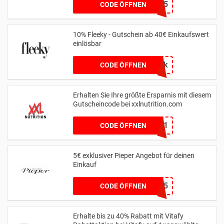
BIRTHDAY15
CODE ÖFFNEN
10% Fleeky - Gutschein ab 40€ Einkaufswert
einlösbar
OnFleek
CODE ÖFFNEN
Erhalten Sie Ihre größte Ersparnis mit diesem
Gutscheincode bei xxlnutrition.com
0751
CODE ÖFFNEN
5€ exklusiver Pieper Angebot für deinen
Einkauf
BRAVO5
CODE ÖFFNEN
Erhalte bis zu 40% Rabatt mit Vitafy