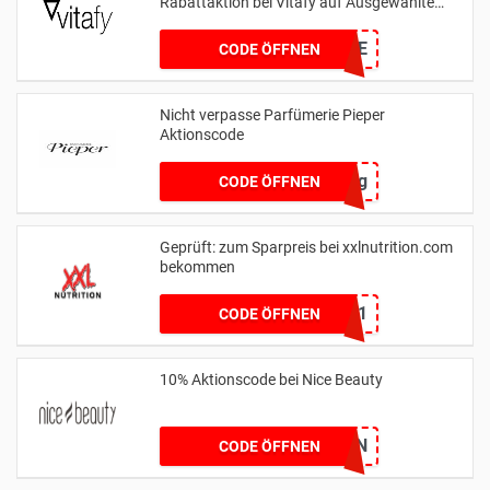
Rabattaktion bei Vitafy auf Ausgewählte
Marken
VFSAFE
CODE ÖFFNEN
Nicht verpasse Parfümerie Pieper
Aktionscode
Geburtstag
CODE ÖFFNEN
Geprüft: zum Sparpreis bei xxlnutrition.com
bekommen
0511
CODE ÖFFNEN
10% Aktionscode bei Nice Beauty
ZUFRIEDENEKUNDEN
CODE ÖFFNEN