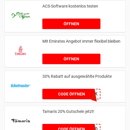
ACS-Software kostenlos testen
ÖFFNEN
Mit Emirates Angebot immer flexibel bleiben
ÖFFNEN
30% Rabatt auf ausgewählte Produkte
BLACK
CODE ÖFFNEN
Tamaris 20% Gutschein jetzt!
HONEYTAMARIS20
CODE ÖFFNEN