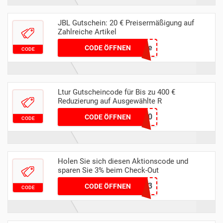
JBL Gutschein: 20 € Preisermäßigung auf
Zahlreiche Artikel
10gutegutscheine
CODE ÖFFNEN
CODE
Ltur Gutscheincode für Bis zu 400 €
Reduzierung auf Ausgewählte R
FERN400
CODE ÖFFNEN
CODE
Holen Sie sich diesen Aktionscode und
sparen Sie 3% beim Check-Out
tradbelb3
CODE ÖFFNEN
CODE