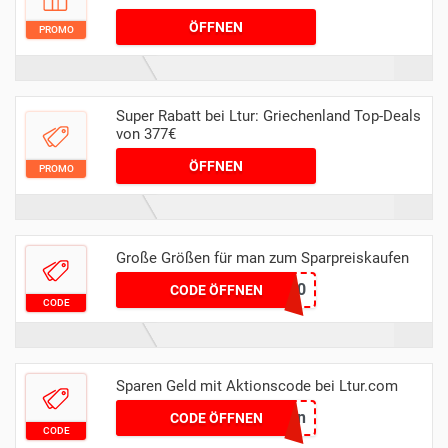
ÖFFNEN
PROMO
Super Rabatt bei Ltur: Griechenland Top-Deals
von 377€
ÖFFNEN
PROMO
Große Größen für man zum Sparpreiskaufen
SUPERSALE300
CODE ÖFFNEN
CODE
Sparen Geld mit Aktionscode bei Ltur.com
FatCoupon
CODE ÖFFNEN
CODE