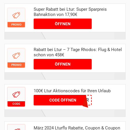
Super Rabatt bei Ltur: Super Sparpreis
Bahnaktion von 17,90€
ÖFFNEN
PROMO
Rabatt bei Ltur – 7 Tage Rhodos: Flug & Hotel
schon von 458€
ÖFFNEN
PROMO
100€ Ltur Aktionscodes für Ihren Urlaub
TRAVEL100-LTUR
CODE ÖFFNEN
CODE
März 2024 Lturfly Rabatte, Coupon & Coupon