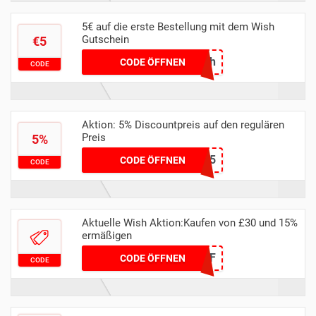
5€ auf die erste Bestellung mit dem Wish
Gutschein
€5
cycgwqdh
CODE ÖFFNEN
CODE
Aktion: 5% Discountpreis auf den regulären
Preis
5%
ANKMOVINGARTS5
CODE ÖFFNEN
CODE
Aktuelle Wish Aktion:Kaufen von £30 und 15%
ermäßigen
WISH15OFF
CODE ÖFFNEN
CODE