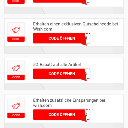
CODE
Erhalten einen exklusiven Gutscheincode bei
Wish.com
CZSFDZQX
CODE ÖFFNEN
CODE
5% Rabatt auf alle Artikel
SYDNEYEVERHART5
CODE ÖFFNEN
CODE
Erhalten zusätzliche Einsparungen bei
wish.com
CZMWJWPQ
CODE ÖFFNEN
CODE