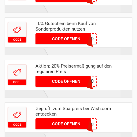
10% Gutschein beim Kauf von
Sonderprodukten nutzen
GSGAU10
CODE ÖFFNEN
CODE
Aktion: 20% Preisermäßigung auf den
regulären Preis
NEWWISH20
CODE ÖFFNEN
CODE
Geprüft: zum Sparpreis bei Wish.com
entdecken
czcpsqwg
CODE ÖFFNEN
CODE