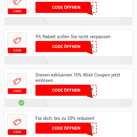
CZMJFDXT
CODE ÖFFNEN
CODE
5% Rabatt sollen Sie nicht verpassen
ZACALSOP5
CODE ÖFFNEN
CODE
Diesen exklusiven 10% Wish Coupon jetzt
einlösen
WISHREF
CODE ÖFFNEN
CODE
Für dich: bis zu 20% reduziert
coupert20
CODE ÖFFNEN
CODE