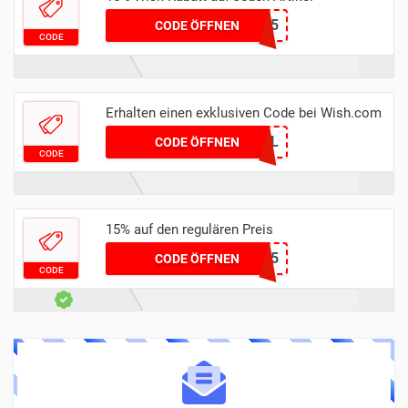
FIRST15
CODE ÖFFNEN
CODE
Erhalten einen exklusiven Code bei Wish.com
CFBHVTJL
CODE ÖFFNEN
CODE
15% auf den regulären Preis
TAKE15
CODE ÖFFNEN
CODE