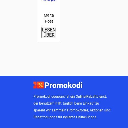
Malta
Post
LESEN
ÜBER
Promokodi.coupons ist ein Online-Rabattdienst,
der Benutzern hilft, täglich beim Einkauf zu
sparen! Wir sammeln Promo-Codes, Aktionen und
Rabattcoupons für beliebte Online-Shops.