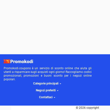
Promokodi.coupons è un servizio di sconto online che aiuta gli
utenti a risparmiare sugli acquisti ogni giorno! Raccogliamo codici
promozionali, promozioni e buoni sconto per i negozi online
popolari.
Categorie principali
Negozi preferiti
Contattaci
© 2026 copyright