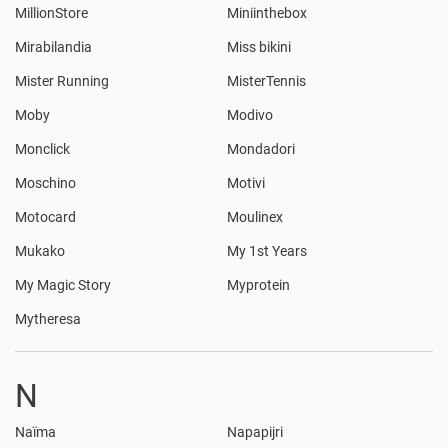
MillionStore
Miniinthebox
Mirabilandia
Miss bikini
Mister Running
MisterTennis
Moby
Modivo
Monclick
Mondadori
Moschino
Motivi
Motocard
Moulinex
Mukako
My 1st Years
My Magic Story
Myprotein
Mytheresa
N
Naïma
Napapijri