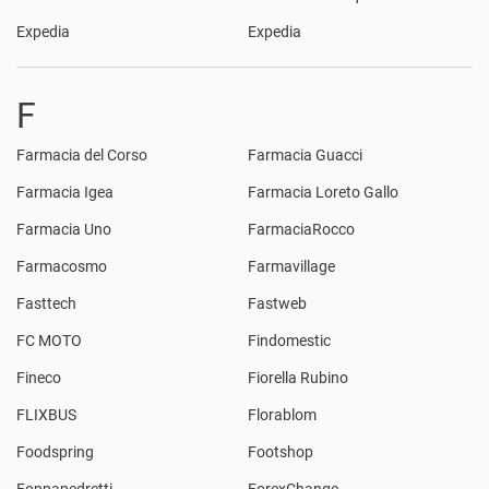
Expedia
Expedia
F
Farmacia del Corso
Farmacia Guacci
Farmacia Igea
Farmacia Loreto Gallo
Farmacia Uno
FarmaciaRocco
Farmacosmo
Farmavillage
Fasttech
Fastweb
FC MOTO
Findomestic
Fineco
Fiorella Rubino
FLIXBUS
Florablom
Foodspring
Footshop
Foppapedretti
ForexChange