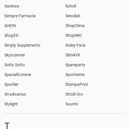
Sarenza
Scholl
Sempre Farmacia
Sensilab
SHEIN
ShopClima
ShopED
ShopWKI
Simply Supplements
Sisley Paris
Skyscanner
Slim4Vit
Sotto Sotto
Spareparty
SpecialGomme
Sportisimo
Sportler
StampaPrint
Stradivarius
Stroili Oro
Stylight
Suunto
T