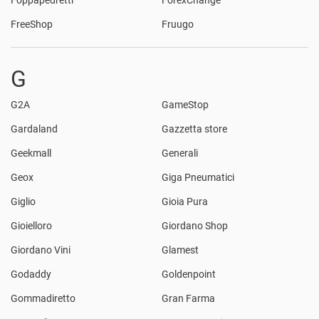
FreeShop
Fruugo
G
G2A
GameStop
Gardaland
Gazzetta store
Geekmall
Generali
Geox
Giga Pneumatici
Giglio
Gioia Pura
Gioielloro
Giordano Shop
Giordano Vini
Glamest
Godaddy
Goldenpoint
Gommadiretto
Gran Farma