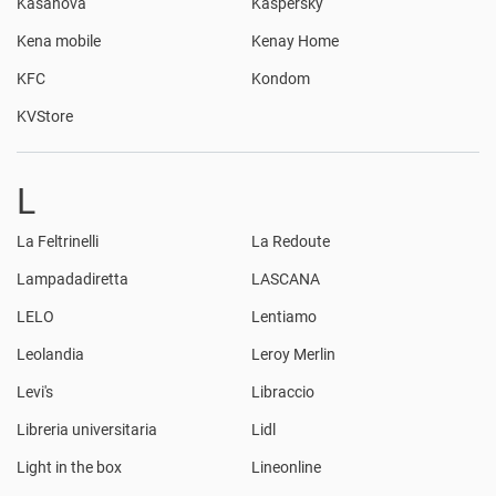
Kasanova
Kaspersky
Kena mobile
Kenay Home
KFC
Kondom
KVStore
L
La Feltrinelli
La Redoute
Lampadadiretta
LASCANA
LELO
Lentiamo
Leolandia
Leroy Merlin
Levi's
Libraccio
Libreria universitaria
Lidl
Light in the box
Lineonline