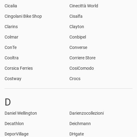
Cicalia
Cinecittà World
Cingolani Bike Shop
Cisalfa
Clarins
Clayton
Colmar
Conbipel
ConTe
Converse
Cooltra
Corriere Store
Corsica Ferries
CosiComodo
Costway
Crocs
D
Daniel Wellington
Darienzocollezioni
Decathlon
Deichmann
DeporVillage
DHgate