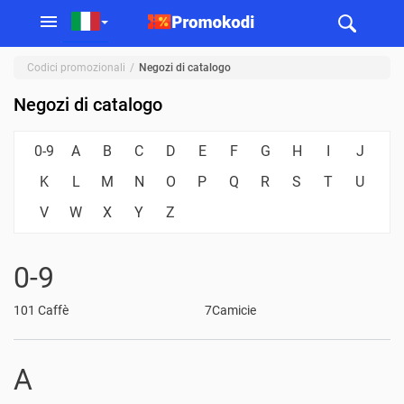
Codici promozionali
Negozi di catalogo
Negozi di catalogo
0-9
A
B
C
D
E
F
G
H
I
J
K
L
M
N
O
P
Q
R
S
T
U
V
W
X
Y
Z
0-9
101 Caffè
7Camicie
A