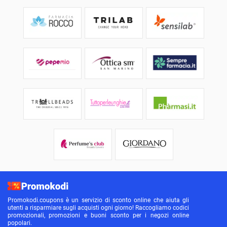
Promokodi.coupons è un servizio di sconto online che aiuta gli
utenti a risparmiare sugli acquisti ogni giorno! Raccogliamo codici
promozionali, promozioni e buoni sconto per i negozi online
popolari.