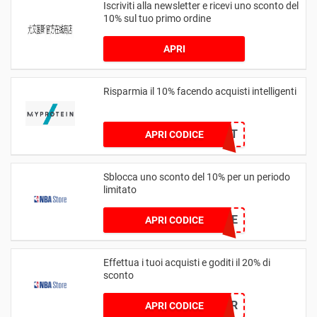
Iscriviti alla newsletter e ricevi uno sconto del
10% sul tuo primo ordine
APRI
Risparmia il 10% facendo acquisti intelligenti
COUPERTIT
APRI CODICE
Sblocca uno sconto del 10% per un periodo
limitato
SAS10NBASTORE
APRI CODICE
Effettua i tuoi acquisti e goditi il 20% di
sconto
HOOPER
APRI CODICE