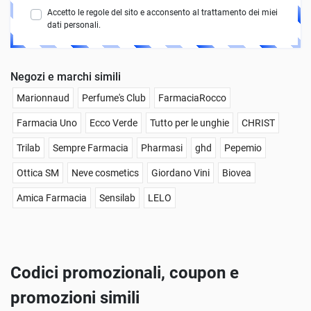
Accetto le regole del sito e acconsento al trattamento dei miei
dati personali.
Negozi e marchi simili
Marionnaud
Perfume's Club
FarmaciaRocco
Farmacia Uno
Ecco Verde
Tutto per le unghie
CHRIST
Trilab
Sempre Farmacia
Pharmasi
ghd
Pepemio
Ottica SM
Neve cosmetics
Giordano Vini
Biovea
Amica Farmacia
Sensilab
LELO
Codici promozionali, coupon e
promozioni simili