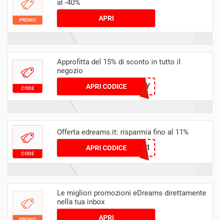
al -40%
APRI
PROMO
Approfitta del 15% di sconto in tutto il
negozio
ED15ITALY
APRI CODICE
CODE
Offerta edreams.it: risparmia fino al 11%
CHECKMATE11
APRI CODICE
CODE
Le migliori promozioni eDreams direttamente
nella tua inbox
APRI
PROMO