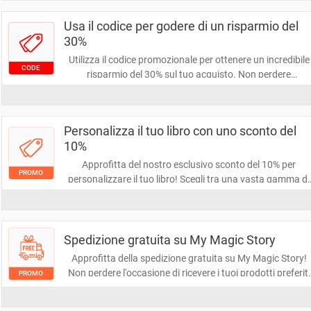
esprimere la tua creatività e risparmiare!
Usa il codice per godere di un risparmio del
30%
Utilizza il codice promozionale per ottenere un incredibile
CODE
risparmio del 30% sul tuo acquisto. Non perdere
l'occasione di risparmiare su prodotti selezionati.
Affrettati, l'offerta è limitata!
Personalizza il tuo libro con uno sconto del
10%
Approfitta del nostro esclusivo sconto del 10% per
PROMO
personalizzare il tuo libro! Scegli tra una vasta gamma di
opzioni per rendere la tua lettura unica e speciale. Non
perdere questa occasione per esprimere la tua creatività!
Spedizione gratuita su My Magic Story
Approfitta della spedizione gratuita su My Magic Story!
Non perdere l'occasione di ricevere i tuoi prodotti preferiti
PROMO
senza costi aggiuntivi. Fai il tuo ordine oggi e goditi la
magia della consegna a costo zero!