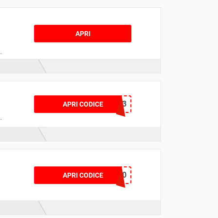
APRI
ONEUSECLOCK2023
APRI CODICE
i
CYBER30
APRI CODICE
e