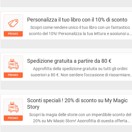
Non perdere l'occasione di risparmiare e arricchire la tua
collezione!
Personalizza il tuo libro con il 10% di sconto
Scopri come rendere unico il tuo libro con un fantastico
sconto del 10%! Personalizza la tua lettura e aggiungi un
PROMO
tocco personale, risparmiando nel contempo. Non perder
questa occasione per creare un'opera su misura per te!
Spedizione gratuita a partire da 80 €
Approfitta della spedizione gratuita su tutti gli ordini
superiori a 80 €. Non perdere l'occasione di risparmiare
PROMO
mentre acquisti i tuoi prodotti preferiti. Aggiungi al carrell
e goditi la consegna senza costi aggiuntivi!
Sconti speciali ! 20% di sconto su My Magic
Story
Scopri la magia delle storie con un imperdibile sconto del
PROMO
20% su My Magic Story! Approfitta di questa offerta
esclusiva per rendere ogni racconto ancora più speciale.