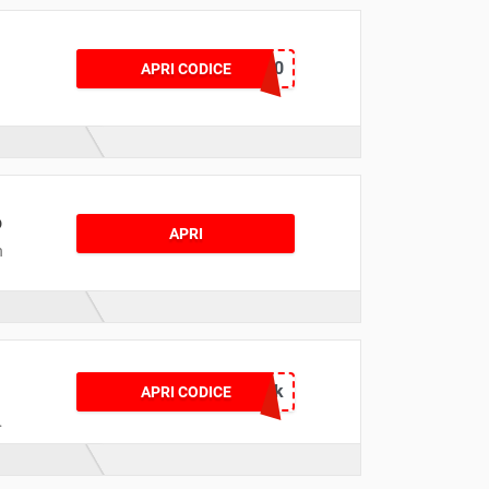
MGHEROE20
APRI CODICE
o
APRI
n
!
FITCheck
APRI CODICE
u
o