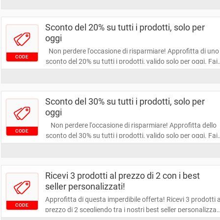
risparmiare e rendere la tua esperienza di shopping ancor
più conveniente!
Sconto del 20% su tutti i prodotti, solo per
oggi
Non perdere l'occasione di risparmiare! Approfitta di uno
CODE
sconto del 20% su tutti i prodotti, valido solo per oggi. Fai i
tuo acquisto e goditi il tuo risparmio immediato!
Sconto del 30% su tutti i prodotti, solo per
oggi
Non perdere l'occasione di risparmiare! Approfitta dello
CODE
sconto del 30% su tutti i prodotti, valido solo per oggi. Fai i
tuo acquisto e approfitta di questa imperdibile offerta!
Ricevi 3 prodotti al prezzo di 2 con i best
seller personalizzati!
Approfitta di questa imperdibile offerta! Ricevi 3 prodotti a
CODE
prezzo di 2 scegliendo tra i nostri best seller personalizzati