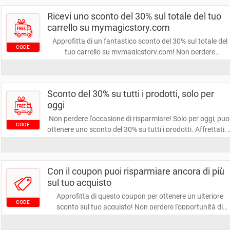
Ricevi uno sconto del 30% sul totale del tuo
carrello su mymagicstory.com
Approfitta di un fantastico sconto del 30% sul totale del
CODE
tuo carrello su mymagicstory.com! Non perdere
l'occasione di risparmiare mentre esplori una vasta
gamma di prodotti. Fai il tuo acquisto oggi stesso e
trasforma la tua esperienza di shopping!
Sconto del 30% su tutti i prodotti, solo per
oggi
Non perdere l'occasione di risparmiare! Solo per oggi, puo
CODE
ottenere uno sconto del 30% su tutti i prodotti. Affrettati, l
offerte come questa non durano a lungo!
Con il coupon puoi risparmiare ancora di più
sul tuo acquisto
Approfitta di questo coupon per ottenere un ulteriore
CODE
sconto sul tuo acquisto! Non perdere l'opportunità di
risparmiare ancora di più e rendere il tuo shopping ancor
più conveniente. Utilizzalo subito e scopri quanto puoi