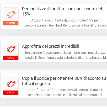
risparmiare!
Personalizza il tuo libro con uno sconto del
15%
Approfitta di un fantastico sconto del 15% per
PROMO
personalizzare il tuo libro! Rendi unica la tua lettura con
copertine, dediche e contenuti speciali. Non perdere
l'occasione di creare un'opera che rispecchi il tuo stile!
Approfitta dei prezzi incredibili
Non perdere l'occasione di risparmiare con i nostri prezzi
incredibili! Scopri una vasta selezione di offerte imperdibil
CODE
e approfitta di sconti esclusivi su prodotti di alta qualità.
Fai shopping intelligente e risparmia oggi stesso!
Copia il codice per ottenere 30% di sconto su
tutto il negozio
Approfitta di un fantastico 30% di sconto su tutto il
CODE
negozio! Copia il codice e utilizzalo al momento del
pagamento per risparmiare su ogni acquisto. Non perder
questa occasione imperdibile per rinnovare il tuo