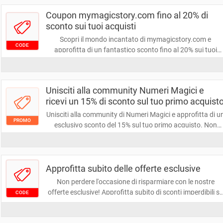
guardaroba o la tua casa!
Coupon mymagicstory.com fino al 20% di
sconto sui tuoi acquisti
Scopri il mondo incantato di mymagicstory.com e
CODE
approfitta di un fantastico sconto fino al 20% sui tuoi
acquisti! Non perdere l'occasione di rendere speciali i tuoi
regali con storie personalizzate. Affrettati, l'offerta è
limitata!
Unisciti alla community Numeri Magici e
ricevi un 15% di sconto sul tuo primo acquist
Unisciti alla community di Numeri Magici e approfitta di u
PROMO
esclusivo sconto del 15% sul tuo primo acquisto. Non
perdere l'occasione di scoprire prodotti unici e vantaggi
riservati solo ai membri. Iscriviti ora e inizia a risparmiare
Approfitta subito delle offerte esclusive
Non perdere l'occasione di risparmiare con le nostre
offerte esclusive! Approfitta subito di sconti imperdibili s
CODE
una vasta gamma di prodotti e servizi. Visita il nostro sit
per scoprire tutte le promozioni disponibili e inizia a