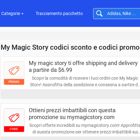
Categorie
Tracciamento pacchetto
My Magic Story codici sconto e codici promo
My magic story ti offre shipping and delivery
a partire da $6.99
Scopri la comodità di ricevere i tuoi ordini con My Magic
PROMO
Story! Approfitta della spedizione e consegna a partire d
soli $6.99 e rendi la tua esperienza di acquisto ancora pi
semplice e conveniente. Non perdere questa opportunità
Ottieni prezzi imbattibili con questa
promozione su mymagicstory.com
Scopri offerte incredibili su mymagicstory.com! Approfitt
CODE
di questa promozione per ottenere prezzi imbattibili sui
tuoi prodotti preferiti. Non perdere l'occasione di