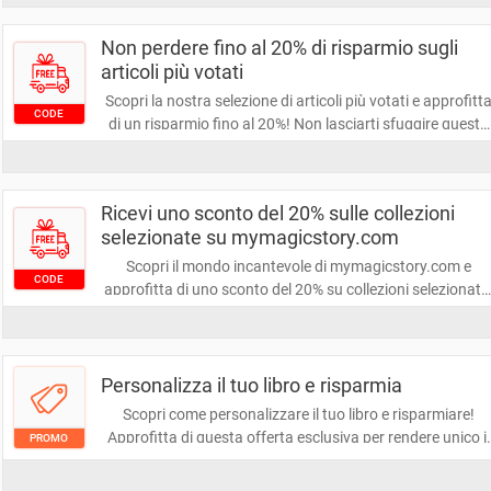
Non perdere l'occasione di risparmiare e far volare la tua
fantasia!
Non perdere fino al 20% di risparmio sugli
articoli più votati
Scopri la nostra selezione di articoli più votati e approfitt
CODE
di un risparmio fino al 20%! Non lasciarti sfuggire questa
occasione per acquistare i migliori prodotti a prezzi
imbattibili. Risparmia e fai shopping con intelligenza!
Ricevi uno sconto del 20% sulle collezioni
selezionate su mymagicstory.com
Scopri il mondo incantevole di mymagicstory.com e
CODE
approfitta di uno sconto del 20% su collezioni selezionate
Non perdere l'occasione di arricchire la tua esperienza co
storie uniche a un prezzo imperdibile!
Personalizza il tuo libro e risparmia
Scopri come personalizzare il tuo libro e risparmiare!
Approfitta di questa offerta esclusiva per rendere unico il
PROMO
tuo libro, aggiungendo il tuo tocco personale senza
spendere una fortuna. Non perdere l'opportunità di