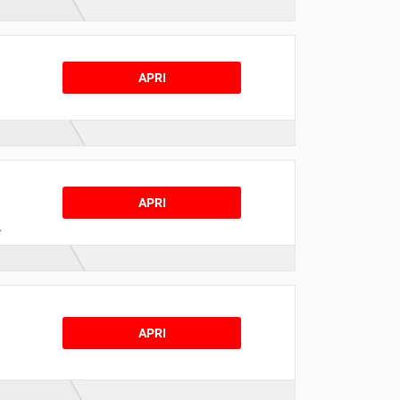
APRI
e
APRI
o
APRI