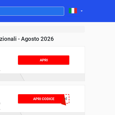
zionali - Agosto 2026
APRI
a
ù
!
promotionnel
APRI CODICE
a