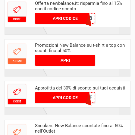
Offerta newbalance.it: risparmia fino al 15%
con il codice sconto
ILTUOREGALONB
APRI CODICE
CODE
Promozioni New Balance su t-shirt e top con
sconti fino al 50%
APRI
PROMO
Approfitta del 30% di sconto sui tuoi acquisti
NBSALE30OFF
APRI CODICE
CODE
Sneakers New Balance scontate fino al 50%
nell'Outlet