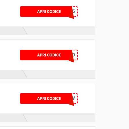
TIQETSUNION15
APRI CODICE
STUDISCOUNT10
APRI CODICE
IAPP5PVL2R5W
APRI CODICE