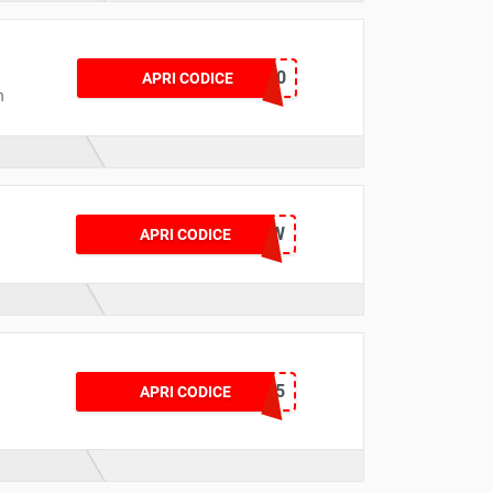
AONTIQETS10
APRI CODICE
n
15OFFPAW
APRI CODICE
INVOLVEASIA15
APRI CODICE