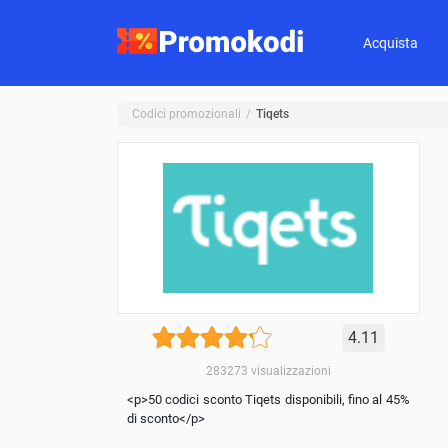
Acquista
Codici promozionali
Tiqets
4.11
283273
visualizzazioni
<p>50 codici sconto Tiqets disponibili, fino al 45%
di sconto</p>