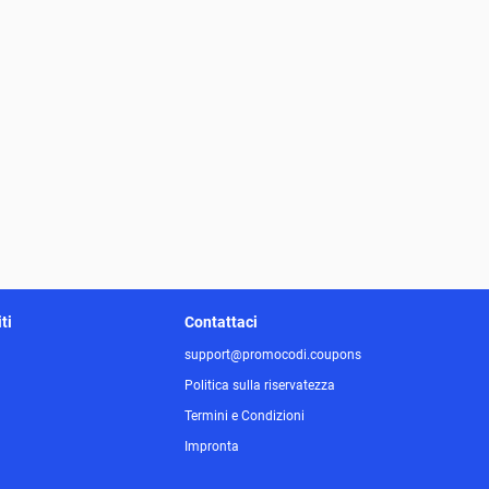
ti
Contattaci
support@promocodi.coupons
Politica sulla riservatezza
Termini e Condizioni
Impronta