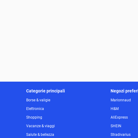
Categorie principali
Negozi preferi
Borse & valigie
Marionnaud
Elettronica
H&M
Shopping
AliExpress
Vacanze & viaggi
SHEIN
Salute & bellezza
Stradivarius