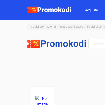
Acquista
Codici promozionali
Rintraccia il pacco
Servizi di con