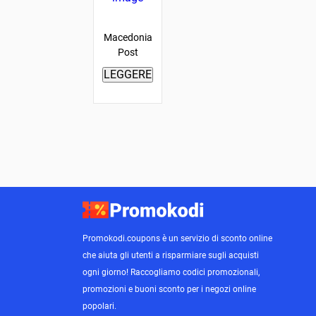
Macedonia
Post
LEGGERE
Promokodi.coupons è un servizio di sconto online
che aiuta gli utenti a risparmiare sugli acquisti
ogni giorno! Raccogliamo codici promozionali,
promozioni e buoni sconto per i negozi online
popolari.