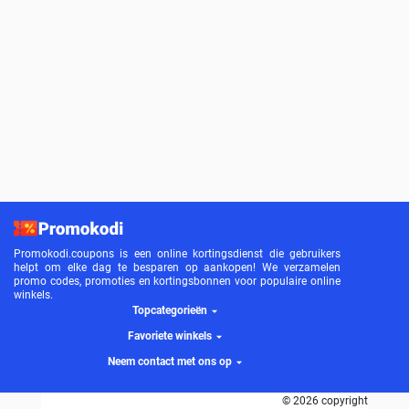
Promokodi.coupons is een online kortingsdienst die gebruikers
helpt om elke dag te besparen op aankopen! We verzamelen
promo codes, promoties en kortingsbonnen voor populaire online
winkels.
Topcategorieën
Favoriete winkels
Neem contact met ons op
© 2026 copyright