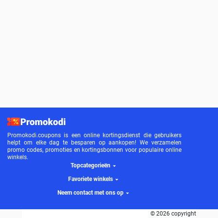
Promokodi.coupons is een online kortingsdienst die gebruikers
helpt om elke dag te besparen op aankopen! We verzamelen
promo codes, promoties en kortingsbonnen voor populaire online
winkels.
Topcategorieën
Favoriete winkels
Neem contact met ons op
© 2026 copyright