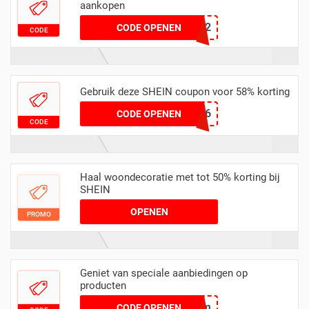
aankopen
eur073002
CODE OPENEN
CODE
Gebruik deze SHEIN coupon voor 58% korting
eur072006
CODE OPENEN
CODE
Haal woondecoratie met tot 50% korting bij
SHEIN
OPENEN
PROMO
Geniet van speciale aanbiedingen op
producten
eurall072104xbom
CODE OPENEN