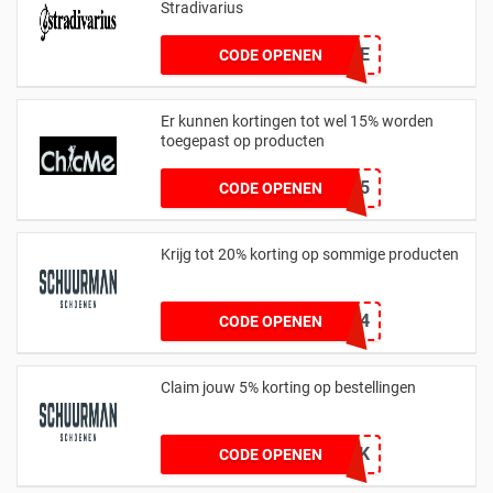
Stradivarius
SUNSHINE
CODE OPENEN
Er kunnen kortingen tot wel 15% worden
toegepast op producten
ZQ15
CODE OPENEN
Krijg tot 20% korting op sommige producten
CB20-72FKSX6CS4
CODE OPENEN
Claim jouw 5% korting op bestellingen
23K-NQDQ3PF9PK
CODE OPENEN