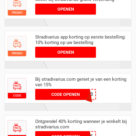
OPENEN
PROMO
Stradivarius app korting op eerste bestelling:
10% korting op uw bestelling
OPENEN
PROMO
Bij stradivarius.com geniet je van een korting
van 15%
SPECIALSAV2023
CODE OPENEN
CODE
Ontgrendel 40% korting wanneer je winkelt bij
stradivarius.com