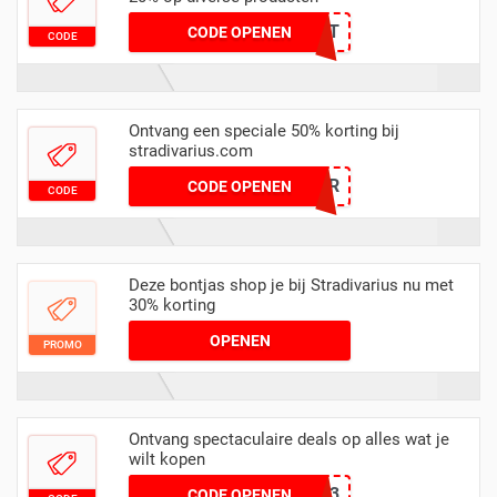
BEST
CODE OPENEN
CODE
Ontvang een speciale 50% korting bij
stradivarius.com
TSTNSYOPTR
CODE OPENEN
CODE
Deze bontjas shop je bij Stradivarius nu met
30% korting
OPENEN
PROMO
Ontvang spectaculaire deals op alles wat je
wilt kopen
UNBEATABLE2023
CODE OPENEN