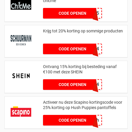
chicme
YJY15
CODE OPENEN
Krijg tot 20% korting op sommige producten
CB20-72FKSX6CS4
CODE OPENEN
Ontvang 15% korting bij besteding vanaf
€100 met deze SHEIN
GENTIL24
CODE OPENEN
Activeer nu deze Scapino kortingscode voor
25% korting op Hush Puppies pantoffels
pntlsr2ech
CODE OPENEN