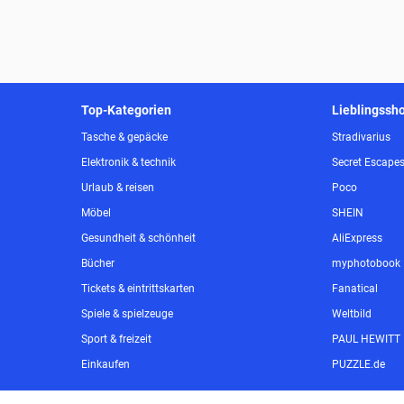
Top-Kategorien
Lieblingssh
Tasche & gepäcke
Stradivarius
Elektronik & technik
Secret Escape
Urlaub & reisen
Poco
Möbel
SHEIN
Gesundheit & schönheit
AliExpress
Bücher
myphotobook
Tickets & eintrittskarten
Fanatical
Spiele & spielzeuge
Weltbild
Sport & freizeit
PAUL HEWITT
Einkaufen
PUZZLE.de