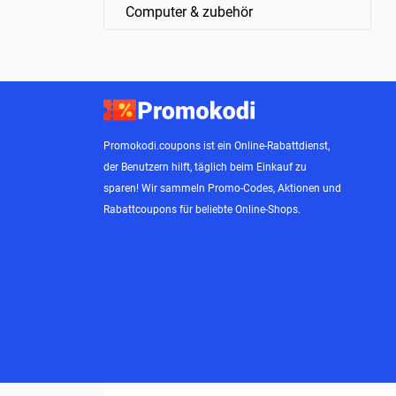
Computer & zubehör
Promokodi.coupons ist ein Online-Rabattdienst,
der Benutzern hilft, täglich beim Einkauf zu
sparen! Wir sammeln Promo-Codes, Aktionen und
Rabattcoupons für beliebte Online-Shops.