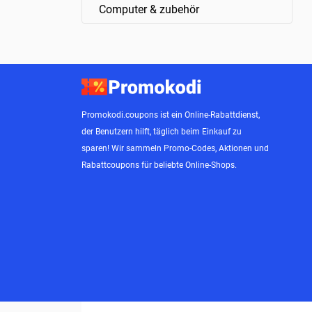
Computer & zubehör
Promokodi.coupons ist ein Online-Rabattdienst,
der Benutzern hilft, täglich beim Einkauf zu
sparen! Wir sammeln Promo-Codes, Aktionen und
Rabattcoupons für beliebte Online-Shops.