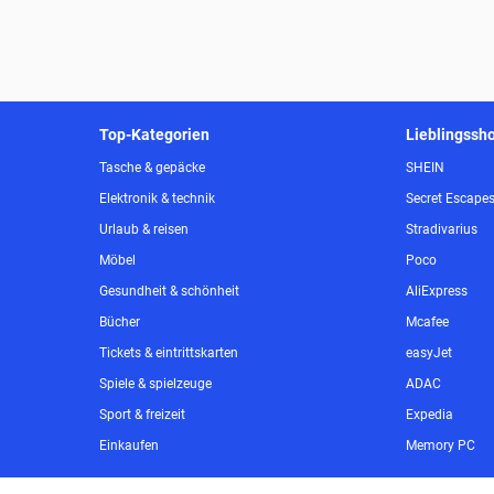
Top-Kategorien
Lieblingssh
Tasche & gepäcke
SHEIN
Elektronik & technik
Secret Escape
Urlaub & reisen
Stradivarius
Möbel
Poco
Gesundheit & schönheit
AliExpress
Bücher
Mcafee
Tickets & eintrittskarten
easyJet
Spiele & spielzeuge
ADAC
Sport & freizeit
Expedia
Einkaufen
Memory PC